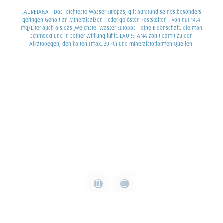
LAURETANA - Das leichteste Wasser Europas, gilt aufgrund seines besonders
geringen Gehalt an Mineralsalzen – oder gelösten Feststoffen – von nur 14,4
mg/Liter auch als das „weichste“ Wasser Europas – eine Eigenschaft, die man
schmeckt und in seiner Wirkung fühlt. LAURETANA zählt damit zu den
Akratopegen, den kalten (max. 20 °C) und mineralstoffarmen Quellen.