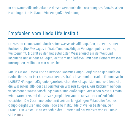
In der Naturheilkunde erlangte dieser Wert durch die Forschung des französischen
Hydrologen Louis-Claude Vincent große Bedeutung.
Empfohlen vom Hado Life Institut
Dr. Masaru Emoto wurde durch seine Wasserkristallfotografien, die er in seiner
Buchreihe „The Messages in Water“ und unzähligen Vorträgen publik machte,
weltberühmt. Er zählt zu den bedeutendsten Wasserforschern der Welt und
inspirierte mit seinem Anliegen, achtsam und liebevoll mit dem Element Wasser
umzugehen, Millionen von Menschen.
Mit Dr. Masaru Emoto und seinem von Rasmus Gaupp-Berghausen gegründeten
Hado Life Institut ist LAURETANA freundschaftlich verbunden. Hado Life untersucht
LAURETANA regelmäßig unter ganzheitlichen Gesichtspunkten und veröffentlicht
die Wasserkristallbilder des Leichtesten Wassers Europas. Aus Rücksicht auf den
verstorbenen Wasserforschungspionier und großartigen Menschen Masaru Emoto
wird LAURETANA auf den Zusatz „Empfohlen von Dr. Masaru Emoto“ zukünftig
verzichten. Die Zusammenarbeit mit seinem langjährigen Mitarbeiter Rasmus
Gaupp-Berghausen und dem Hado Life Institut bleibt weiter bestehen. Der
LAURETANA-Kristall ziert weiterhin den Hintergrund der Website von Dr. Emoto.
Siehe
HIER
.