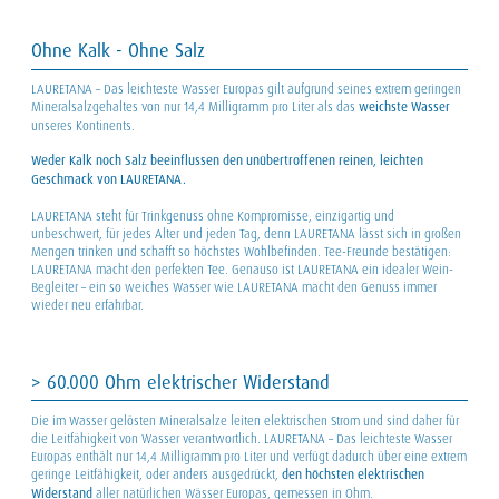
Ohne Kalk - Ohne Salz
LAURETANA – Das leichteste Wasser Europas gilt aufgrund seines extrem geringen
Mineralsalzgehaltes von nur 14,4 Milligramm pro Liter als das
weichste Wasser
unseres Kontinents.
Weder Kalk noch Salz beeinflussen den unübertroffenen reinen, leichten
Geschmack von LAURETANA.
LAURETANA steht für Trinkgenuss ohne Kompromisse, einzigartig und
unbeschwert, für jedes Alter und jeden Tag, denn LAURETANA lässt sich in großen
Mengen trinken und schafft so höchstes Wohlbefinden. Tee-Freunde bestätigen:
LAURETANA macht den perfekten Tee. Genauso ist LAURETANA ein idealer Wein-
Begleiter – ein so weiches Wasser wie LAURETANA macht den Genuss immer
wieder neu erfahrbar.
> 60.000 Ohm elektrischer Widerstand
Die im Wasser gelösten Mineralsalze leiten elektrischen Strom und sind daher für
die Leitfähigkeit von Wasser verantwortlich. LAURETANA – Das leichteste Wasser
Europas enthält nur 14,4 Milligramm pro Liter und verfügt dadurch über eine extrem
geringe Leitfähigkeit, oder anders ausgedrückt,
den höchsten elektrischen
Widerstand
aller natürlichen Wässer Europas, gemessen in Ohm.