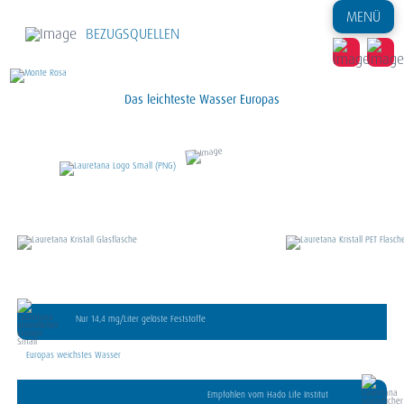
MENÜ
BEZUGSQUELLEN
Das leichteste Wasser Europas
Nur 14,4 mg/Liter gelöste Feststoffe
Europas weichstes Wasser
Empfohlen vom Hado Life Institut