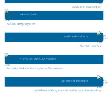
Ganzheitliche Wasserkontrolle
Artesische Quelle
Natürliche Hochgebirgsquelle
Unerreicht weich und leicht
Ohne Kalk - ohne Salz
>60.000 Ohm elektrischer Widerstand
Einzigartiger Wert unter den europäischen Mineralwässern
Ungefiltert und unbehandelt
Freifließende Abfüllung, ohne mechanischen Druck, ohne Behandlung