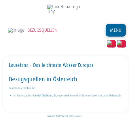
BEZUGSQUELLEN
MENÜ
Lauretana - Das leichteste Wasser Europas
Bezugsquellen in Österreich
Lauretana erhalten Sie:
Im Naturkostfachhandel (Bioläden, Biosupermärkte) und in Reformhäusern in ganz Österreich.
DAS LEICHTESTE WASSER GMBH © 2026