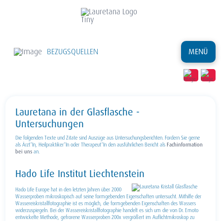
BEZUGSQUELLEN
MENÜ
Lauretana in der Glasflasche -
Untersuchungen
Die folgenden Texte und Zitate sind Auszüge aus Untersuchungsberichten. Fordern Sie gerne
als Ärzt*In, Heilpraktiker*In oder Therapeut*In den ausführlichen Bericht als
Fachinformation
bei uns
an.
Hado Life Institut Liechtenstein
Hado Life Europe hat in den letzten Jahren über 2000
Wasserproben mikroskopisch auf seine formgebenden Eigenschaften untersucht. Mithilfe der
Wassereiskristallfotographie ist es möglich, die formgebenden Eigenschaften des Wassers
widerzuspiegeln. Bei der Wassereiskristallfotographie handelt es sich um die von Dr. Emoto
entwickelte Methode, gefrorene Wasserproben 200x vergrößert im Auflichtmikroskop zu