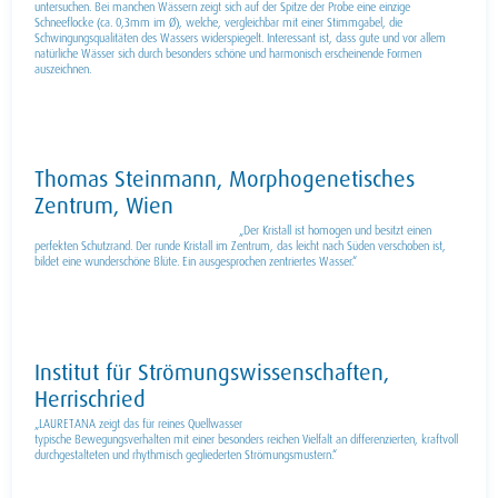
untersuchen. Bei manchen Wässern zeigt sich auf der Spitze der Probe eine einzige
Schneeflocke (ca. 0,3mm im Ø), welche, vergleichbar mit einer Stimmgabel, die
Schwingungsqualitäten des Wassers widerspiegelt. Interessant ist, dass gute und vor allem
natürliche Wässer sich durch besonders schöne und harmonisch erscheinende Formen
auszeichnen.
Thomas Steinmann, Morphogenetisches
Zentrum, Wien
„Der Kristall ist homogen und besitzt einen
perfekten Schutzrand. Der runde Kristall im Zentrum, das leicht nach Süden verschoben ist,
bildet eine wunderschöne Blüte. Ein ausgesprochen zentriertes Wasser.“
Institut für Strömungswissenschaften,
Herrischried
„LAURETANA zeigt das für reines Quellwasser
typische Bewegungsverhalten mit einer besonders reichen Vielfalt an differenzierten, kraftvoll
durchgestalteten und rhythmisch gegliederten Strömungsmustern.“